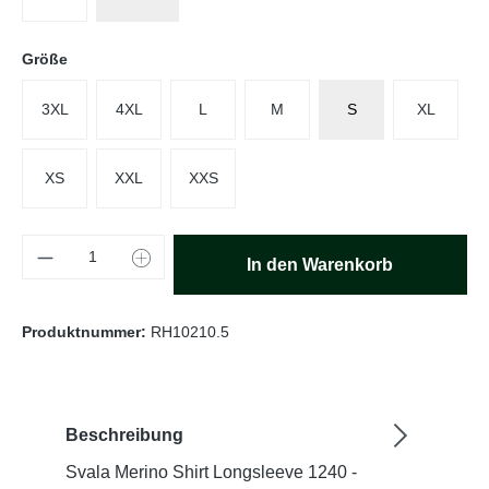
auswählen
Größe
3XL
4XL
L
M
S
XL
XS
XXL
XXS
Produkt Anzahl: Gib den gewünschten Wert e
In den Warenkorb
Produktnummer:
RH10210.5
Beschreibung
Svala Merino Shirt Longsleeve 1240 -