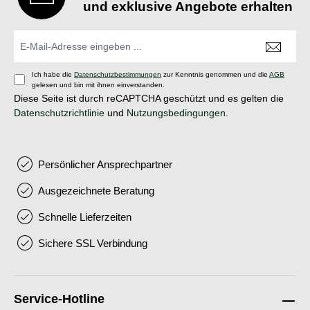
und exklusive Angebote erhalten
AISI304-Edelstahl Maße: 332(L) x 100 (W) x 180(H) mm / 13(L)
x 3.9(W) x 7.1(H) inGewicht: 1.75kg / 3.85lbs Volumen: 3.3 Liter
Ich habe die
Datenschutzbestimmungen
zur Kenntnis genommen und die
AGB
gelesen und bin mit ihnen einverstanden.
Diese Seite ist durch reCAPTCHA geschützt und es gelten die
Datenschutzrichtlinie
und
Nutzungsbedingungen
.
Persönlicher Ansprechpartner
Ausgezeichnete Beratung
Schnelle Lieferzeiten
Sichere SSL Verbindung
Service-Hotline