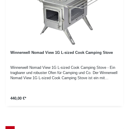
Winnerwell Nomad View 1G L-sized Cook Camping Stove
Winnerwell Nomad View 1G L-sized Cook Camping Stove - Ein
tragbarer und robuster Ofen für Camping und Co. Der Winnerwell
Nomad View 1G L-sized Cook Camping Stove ist ein mit
AISI304 Edelstahl (rostfrei) handgefertigter Zeltofen mit
zusätzlichem Fenster an der Seite. Er ist portabel, leicht zu
benutzen und zuverlässig. Ideal zur Verwendung in Zelten und
440,00 €*
Tipis. Der robuste Ofen ist eine tolle Möglichkeit zum Heizen
und zum Kochen. Mit einem rechteckigen Brennraum, einem
Sichtfenster und vier einklappbaren Beinen ist der Winnerwell®
Nomad 1G Large Wood Burning Camping Stove einzigartig in der
Welt der portablen Kaminöfen. Durch die einklappbaren Beine
hat der Ofen eine geringe Grundfläche, daher ist er für kleinere