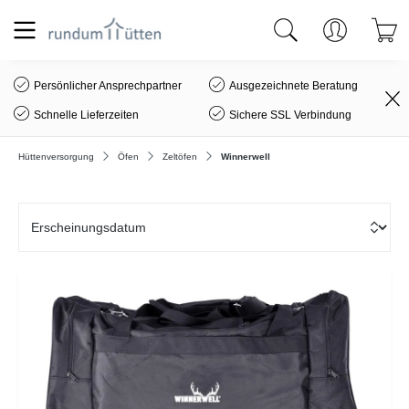
alt springen
Persönlicher Ansprechpartner
Ausgezeichnete Beratung
Schnelle Lieferzeiten
Sichere SSL Verbindung
Hüttenversorgung
Öfen
Zeltöfen
Winnerwell