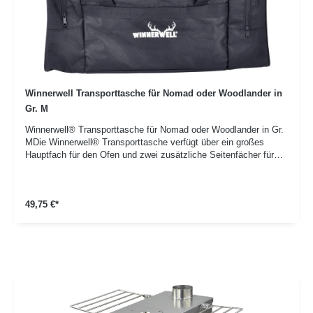
Winnerwell Transporttasche für Nomad oder Woodlander in
Gr. M
Winnerwell® Transporttasche für Nomad oder Woodlander in Gr.
MDie Winnerwell® Transporttasche verfügt über ein großes
Hauptfach für den Ofen und zwei zusätzliche Seitenfächer für
Zubehör.Details:Passend für Öfen der Serien Nomad und
Woodlander in der Gr. M Hergestellt aus strapazierfähigem
Polyester Technische Daten:Maße: 620(L) x 300(W) x 300(H)
49,75 €*
mm / 24.4(L) x 11.8(W) x 11.8(H) in Gewicht: 1.08kg / 2.38lbs