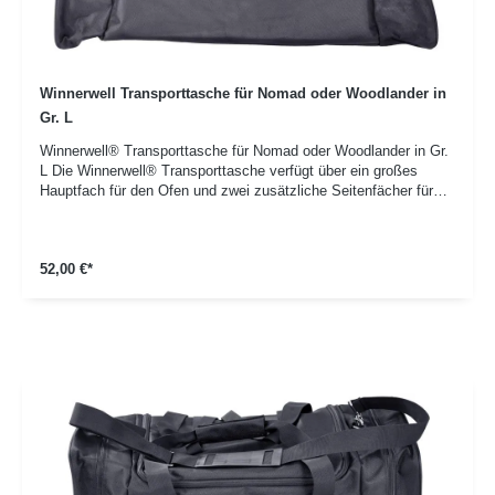
Winnerwell Transporttasche für Nomad oder Woodlander in
Gr. L
Winnerwell® Transporttasche für Nomad oder Woodlander in Gr.
L Die Winnerwell® Transporttasche verfügt über ein großes
Hauptfach für den Ofen und zwei zusätzliche Seitenfächer für
Zubehör.Details:Passend für Öfen der Serien Nomad und
Woodlander in der Gr. L Hergestellt aus strapazierfähigem
Polyester Technische Daten: Maße: 740(L) x 300(W) x 350(H)
52,00 €*
mm / 29.1(L) x 11.8(W) x 13.8(H) in Gewicht: 1.3kg / 2.87lbs