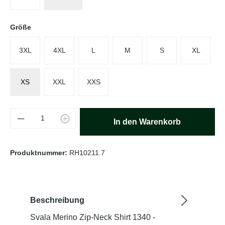
auswählen
Größe
3XL
4XL
L
M
S
XL
XS
XXL
XXS
Produkt Anzahl: Gib den gewünschten Wert e
In den Warenkorb
Produktnummer:
RH10211.7
Beschreibung
Svala Merino Zip-Neck Shirt 1340 -