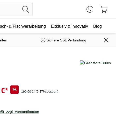
isch- & Fischverarbeitung
Exklusiv & Innovativ
Blog
eiten
Sichere SSL Verbindung
 €*
%
190,00 €*
(9.47% gespart)
wSt. zzgl. Versandkosten