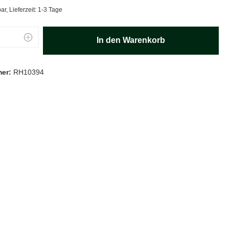
ar, Lieferzeit: 1-3 Tage
Anzahl: Gib den gewünschten Wert ein oder
In den Warenkorb
mer:
RH10394