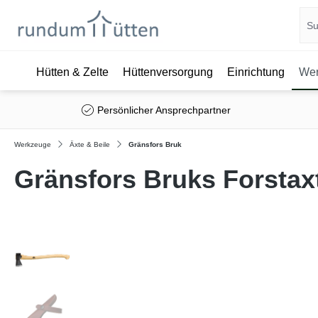
Hütten & Zelte
Hüttenversorgung
Einrichtung
Wer
springen
Zur Hauptnavigation springen
Persönlicher Ansprechpartner
Werkzeuge
Äxte & Beile
Gränsfors Bruk
Gränsfors Bruks Forstax