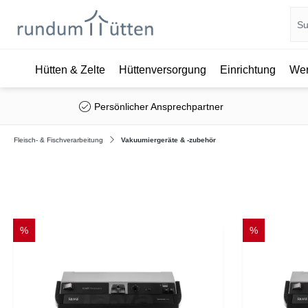
Hütten & Zelte
Hüttenversorgung
Einrichtung
Wer
springen
Zur Hauptnavigation springen
Persönlicher Ansprechpartner
Fleisch- & Fischverarbeitung
Vakuumiergeräte & -zubehör
%
%