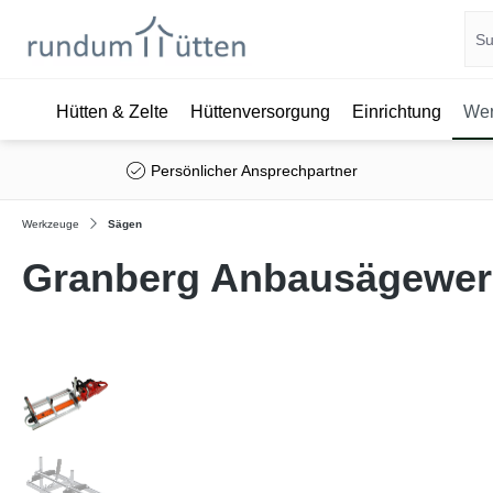
Hütten & Zelte
Hüttenversorgung
Einrichtung
Wer
springen
Zur Hauptnavigation springen
Persönlicher Ansprechpartner
Werkzeuge
Sägen
Granberg Anbausägewerk