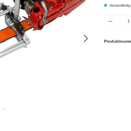
Versandfertig 
Produkt 
Produktnum