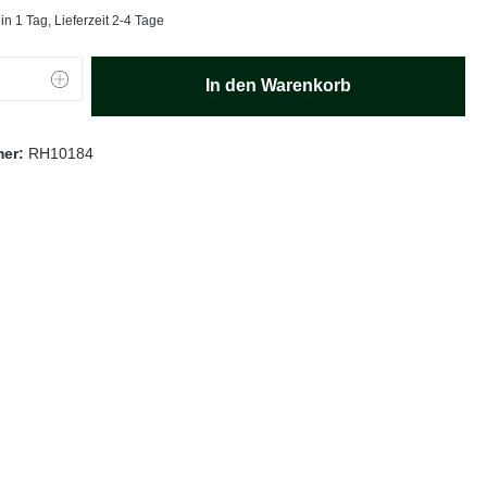
in 1 Tag, Lieferzeit 2-4 Tage
Anzahl: Gib den gewünschten Wert ein oder
In den Warenkorb
mer:
RH10184