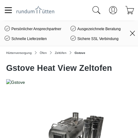
alt springen
Persönlicher Ansprechpartner
Ausgezeichnete Beratung
Schnelle Lieferzeiten
Sichere SSL Verbindung
Hüttenversorgung
Öfen
Zeltöfen
Gstove
Gstove Heat View Zeltofen