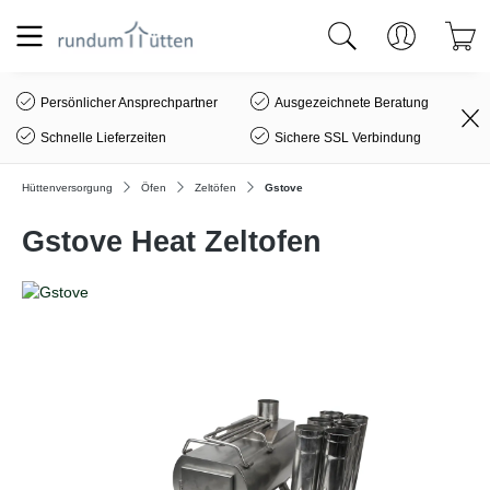
alt springen
Persönlicher Ansprechpartner
Ausgezeichnete Beratung
Schnelle Lieferzeiten
Sichere SSL Verbindung
Hüttenversorgung
Öfen
Zeltöfen
Gstove
Gstove Heat Zeltofen