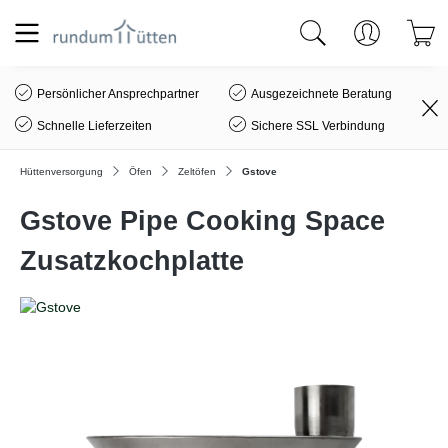
alt springen
Persönlicher Ansprechpartner
Ausgezeichnete Beratung
Schnelle Lieferzeiten
Sichere SSL Verbindung
Hüttenversorgung
Öfen
Zeltöfen
Gstove
Gstove Pipe Cooking Space
Zusatzkochplatte