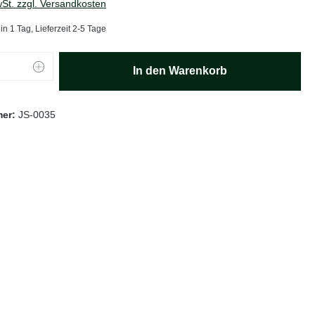
wSt. zzgl. Versandkosten
in 1 Tag, Lieferzeit 2-5 Tage
Anzahl: Gib den gewünschten Wert ein oder
In den Warenkorb
mer:
JS-0035