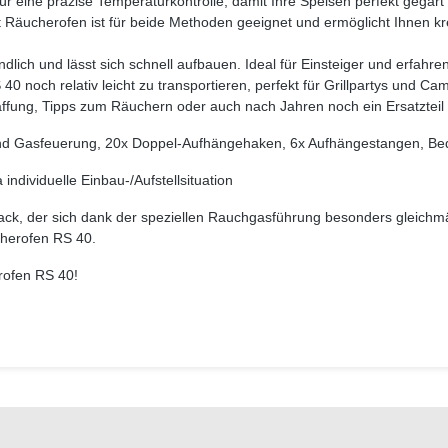
ür eine präzise Temperaturkontrolle, damit Ihre Speisen perfekt gega
Räucherofen ist für beide Methoden geeignet und ermöglicht Ihnen kr
dlich und lässt sich schnell aufbauen. Ideal für Einsteiger und erfah
 noch relativ leicht zu transportieren, perfekt für Grillpartys und Ca
fung, Tipps zum Räuchern oder auch nach Jahren noch ein Ersatzteil b
und Gasfeuerung,
20x Doppel-Aufhängehaken, 6x Aufhängestangen,
Be
ndividuelle Einbau-/Aufstellsituation
ack, der sich dank der speziellen Rauchgasführung besonders gleichm
cherofen RS 40.
erofen RS 40!