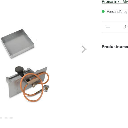
Preise inkl. M
Versandfertig 
Produkt 
Produktnum