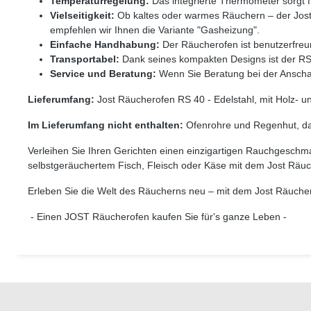
Temperaturregelung:
Das integrierte Thermometer sorgt f
Vielseitigkeit:
Ob kaltes oder warmes Räuchern – der Jost 
empfehlen wir Ihnen die Variante "Gasheizung".
Einfache Handhabung:
Der Räucherofen ist benutzerfreun
Transportabel:
Dank seines kompakten Designs ist der RS 40
Service und Beratung:
Wenn Sie Beratung bei der Anschaf
Lieferumfang:
Jost Räucherofen RS 40 - Edelstahl, mit Holz- 
Im Lieferumfang nicht enthalten:
Ofenrohre und Regenhut, da i
Verleihen Sie Ihren Gerichten einen einzigartigen Rauchgeschm
selbstgeräuchertem Fisch, Fleisch oder Käse mit dem Jost Räu
Erleben Sie die Welt des Räucherns neu – mit dem Jost Räuch
- Einen JOST Räucherofen kaufen Sie für's ganze Leben -