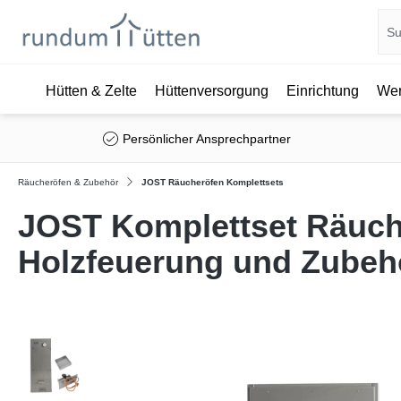
Hütten & Zelte
Hüttenversorgung
Einrichtung
Wer
springen
Zur Hauptnavigation springen
Persönlicher Ansprechpartner
Räucheröfen & Zubehör
JOST Räucheröfen Komplettsets
JOST Komplettset Räuche
Holzfeuerung und Zubeh