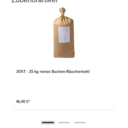
Produktgalerie überspringen
JOST - 25 kg reines Buchen-Räuchermehl
46,00 €*