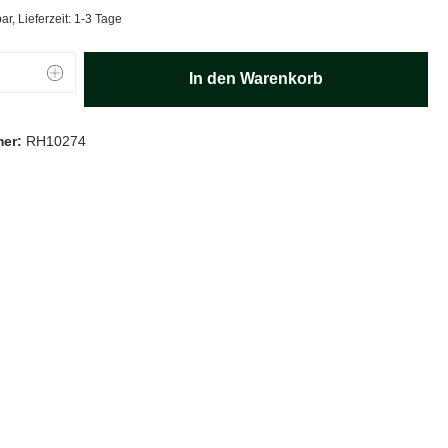
ar, Lieferzeit: 1-3 Tage
Anzahl: Gib den gewünschten Wert ein oder
In den Warenkorb
mer:
RH10274