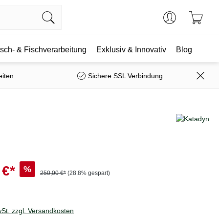
isch- & Fischverarbeitung
Exklusiv & Innovativ
Blog
eiten
Sichere SSL Verbindung
 €*
%
250,00 €*
(28.8% gespart)
wSt. zzgl. Versandkosten