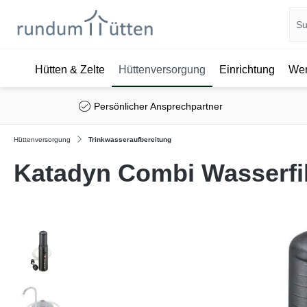
Hütten & Zelte
Hüttenversorgung
Einrichtung
Wer
springen
Zur Hauptnavigation springen
Persönlicher Ansprechpartner
Hüttenversorgung
Trinkwasseraufbereitung
Katadyn Combi Wasserfil