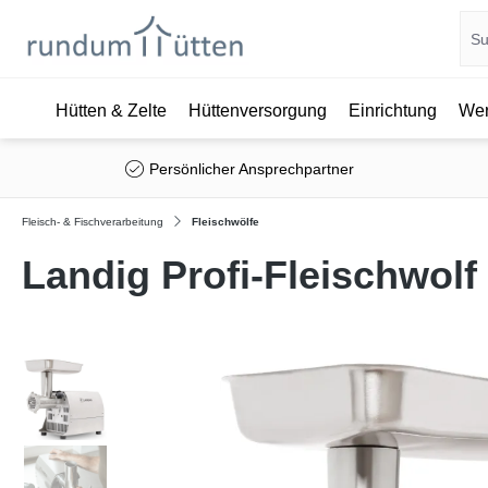
Hütten & Zelte
Hüttenversorgung
Einrichtung
Wer
springen
Zur Hauptnavigation springen
Persönlicher Ansprechpartner
Fleisch- & Fischverarbeitung
Fleischwölfe
Landig Profi-Fleischwolf