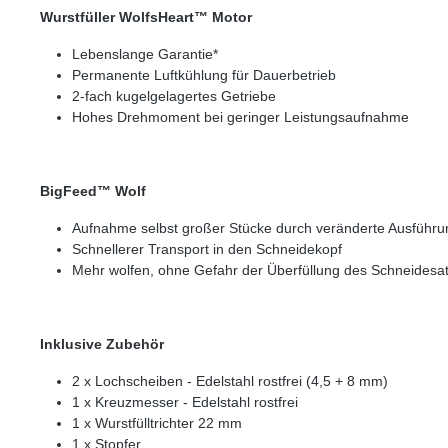
Wurstfüller WolfsHeart™ Motor
Lebenslange Garantie*
Permanente Luftkühlung für Dauerbetrieb
2-fach kugelgelagertes Getriebe
Hohes Drehmoment bei geringer Leistungsaufnahme
BigFeed™ Wolf
Aufnahme selbst großer Stücke durch veränderte Ausführ
Schnellerer Transport in den Schneidekopf
Mehr wolfen, ohne Gefahr der Überfüllung des Schneidesa
Inklusive Zubehör
2 x Lochscheiben - Edelstahl rostfrei (4,5 + 8 mm)
1 x Kreuzmesser - Edelstahl rostfrei
1 x Wurstfülltrichter 22 mm
1 x Stopfer