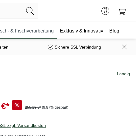
isch- & Fischverarbeitung
Exklusiv & Innovativ
Blog
eiten
Sichere SSL Verbindung
Landig
 €*
%
255,18 €*
(9.87% gespart)
wSt. zzgl. Versandkosten