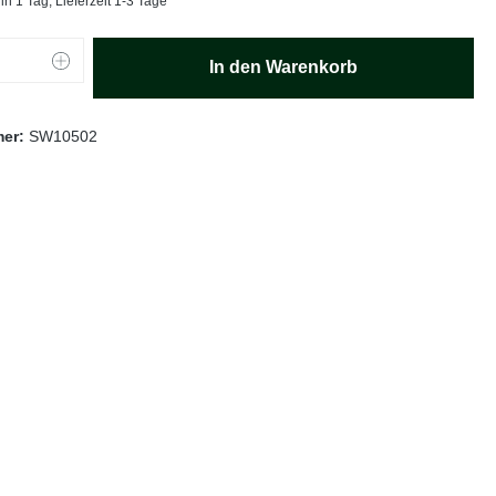
in 1 Tag, Lieferzeit 1-3 Tage
Anzahl: Gib den gewünschten Wert ein oder
In den Warenkorb
mer:
SW10502