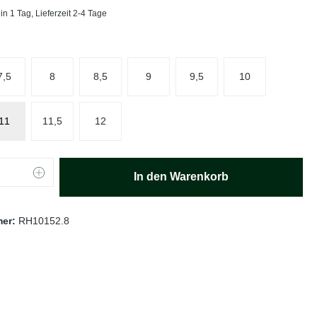
in 1 Tag, Lieferzeit 2-4 Tage
hlen
7,5
8
8,5
9
9,5
10
11
11,5
12
Anzahl: Gib den gewünschten Wert ein oder
In den Warenkorb
mer:
RH10152.8