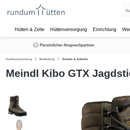
Hütten & Zelte
Hüttenversorgung
Einrichtung
Wer
springen
Zur Hauptnavigation springen
Persönlicher Ansprechpartner
Outdoorausrüstung
Bekleidung
Schuhe & Zubehör
Meindl Kibo GTX Jagdsti