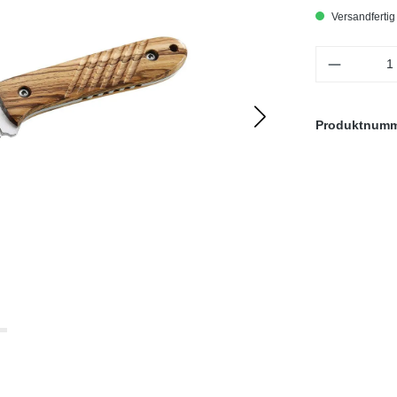
Versandfertig 
Produkt 
Produktnum