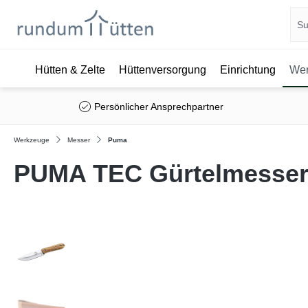
Hütten & Zelte
Hüttenversorgung
Einrichtung
Wer
springen
Zur Hauptnavigation springen
Persönlicher Ansprechpartner
Werkzeuge
Messer
Puma
PUMA TEC Gürtelmesse