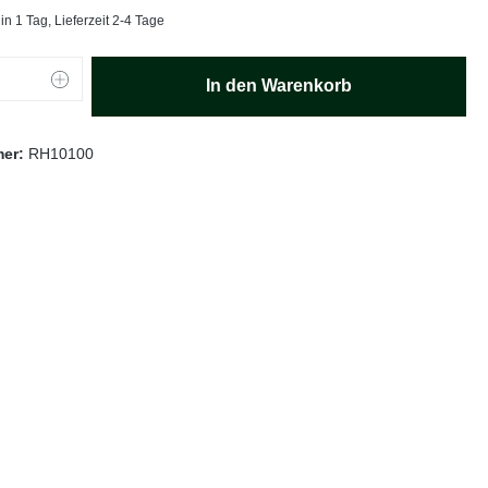
in 1 Tag, Lieferzeit 2-4 Tage
Anzahl: Gib den gewünschten Wert ein oder
In den Warenkorb
mer:
RH10100