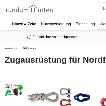
Hütten & Zelte
Hüttenversorgung
Einrichtung
Wer
springen
Zur Hauptnavigation springen
Persönlicher Ansprechpartner
Werkzeuge
Seilwinden
Zugausrüstung für Nordf