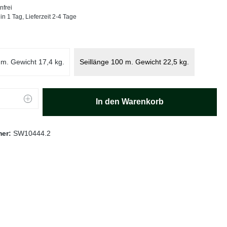
nfrei
in 1 Tag, Lieferzeit 2-4 Tage
ählen
 m. Gewicht 17,4 kg.
Seillänge 100 m. Gewicht 22,5 kg.
Anzahl: Gib den gewünschten Wert ein oder
In den Warenkorb
mer:
SW10444.2