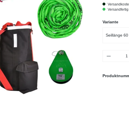
Versandkoste
Versandfertig 
ausw
Variante
Seillänge 60
Produkt 
Produktnum