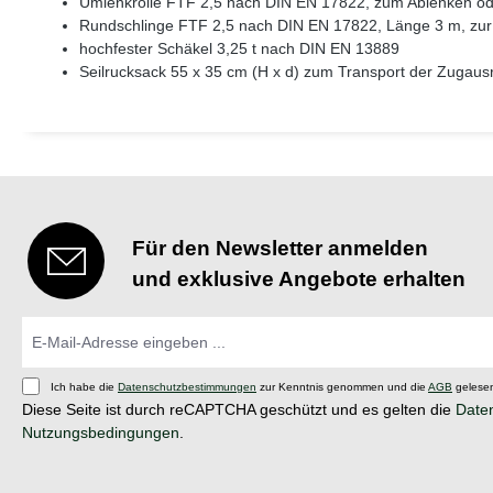
Umlenkrolle FTF 2,5 nach DIN EN 17822, zum Ablenken od
Rundschlinge FTF 2,5 nach DIN EN 17822, Länge 3 m, zur
hochfester Schäkel 3,25 t nach DIN EN 13889
Seilrucksack 55 x 35 cm (H x d) zum Transport der Zugau
Für den Newsletter anmelden
und exklusive Angebote erhalten
Ich habe die
Datenschutzbestimmungen
zur Kenntnis genommen und die
AGB
gelesen
Diese Seite ist durch reCAPTCHA geschützt und es gelten die
Daten
Nutzungsbedingungen
.