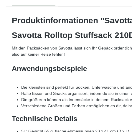
Produktinformationen "Savotta
Savotta Rolltop Stuffsack 210
Mit den Packsäcken von Savotta lässt sich Ihr Gepäck ordentlich 
also auf keiner Reise fehlen!
Anwendungsbeispiele
Die kleinsten sind perfekt für Socken, Unterwäsche und an
Halte Essen und Snacks organisiert, indem du sie in einen
Die größeren können als Innensäcke in deinem Rucksack v
Verschiedene Größen und Farben ermöglichen es dir, deine 
Techniische Details
5L: Gewicht 65 g, flache Abmessungen 23 x 41 cm (B x L)