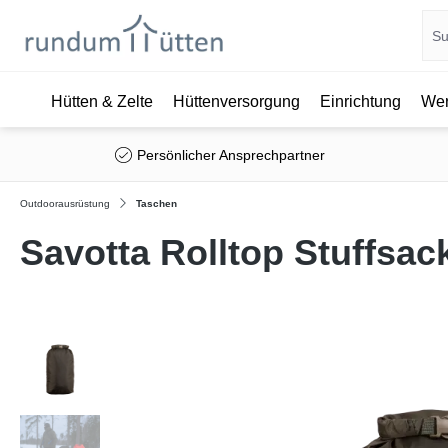
Hütten & Zelte
Hüttenversorgung
Einrichtung
Wer
springen
Zur Hauptnavigation springen
Persönlicher Ansprechpartner
Outdoorausrüstung
Taschen
Savotta Rolltop Stuffsac