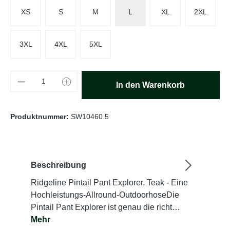
XS
S
M
L
XL
2XL
3XL
4XL
5XL
Produkt Anzahl: Gib den gewünschten Wert e
In den Warenkorb
Produktnummer:
SW10460.5
Beschreibung
Ridgeline Pintail Pant Explorer, Teak - Eine
Hochleistungs-Allround-OutdoorhoseDie
Pintail Pant Explorer ist genau die richt…
Mehr