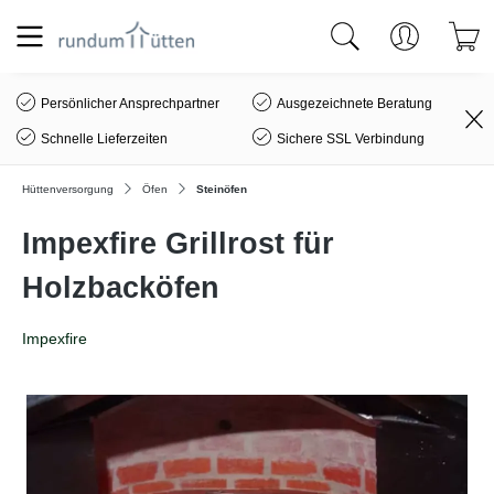
alt springen
Persönlicher Ansprechpartner
Ausgezeichnete Beratung
Schnelle Lieferzeiten
Sichere SSL Verbindung
Hüttenversorgung
Öfen
Steinöfen
Impexfire Grillrost für
Holzbacköfen
Impexfire