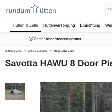
Hütten & Zelte
Hüttenversorgung
Einrichtung
Wer
springen
Zur Hauptnavigation springen
Persönlicher Ansprechpartner
Hütten & Zelte
Zelte & Zubehör
Klassische Zelte
Savotta HAWU 8 Door Pie