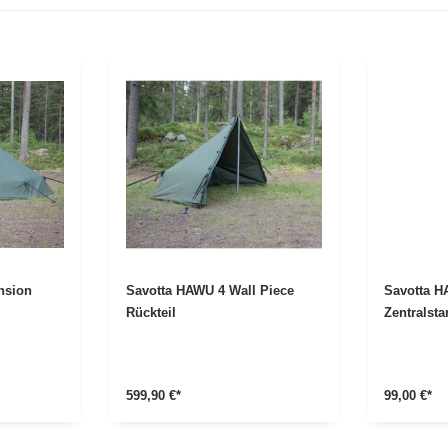
nsion
Savotta HAWU 4 Wall Piece
Savotta H
Rückteil
Zentralst
599,90 €*
99,00 €*