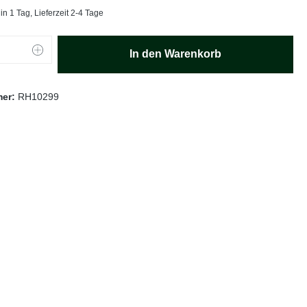
in 1 Tag, Lieferzeit 2-4 Tage
Anzahl: Gib den gewünschten Wert ein oder
In den Warenkorb
mer:
RH10299