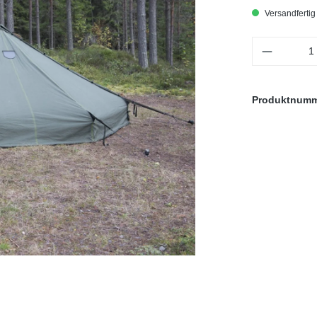
Versandfertig 
Produkt 
Produktnum