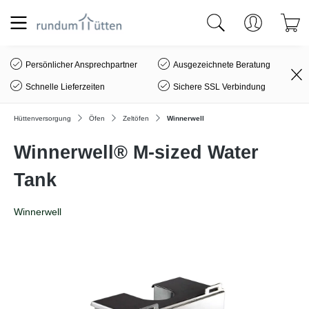
alt springen
Persönlicher Ansprechpartner
Ausgezeichnete Beratung
Schnelle Lieferzeiten
Sichere SSL Verbindung
Hüttenversorgung
Öfen
Zeltöfen
Winnerwell
Winnerwell® M-sized Water
Tank
Winnerwell