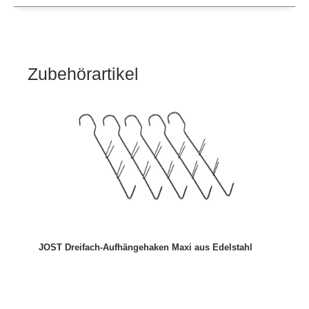
Zubehörartikel
Produktgalerie überspringen
JOST Dreifach-Aufhängehaken Maxi aus Edelstahl